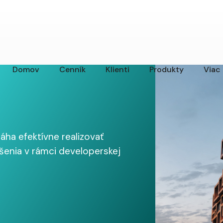
Domov
Cenník
Klienti
Produkty
Viac
áha efektívne realizovať
ešenia v rámci developerskej