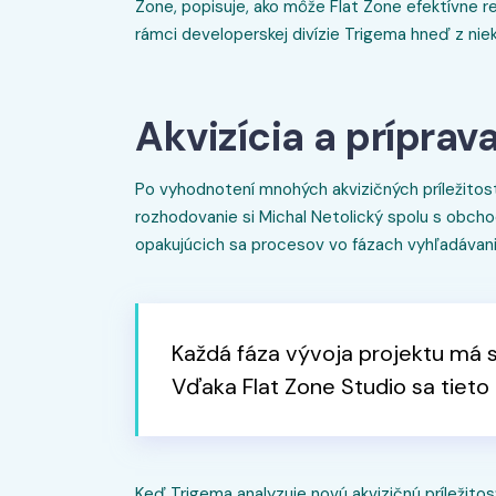
Zone, popisuje, ako môže Flat Zone efektívne re
rámci developerskej divízie Trigema hneď z nie
Akvizícia a príprav
Po vyhodnotení mnohých akvizičných príležitos
rozhodovanie si Michal Netolický spolu s ob
opakujúcich sa procesov vo fázach vyhľadávania p
Každá fáza vývoja projektu má s
Vďaka Flat Zone Studio sa tieto
Keď Trigema analyzuje novú akvizičnú príležitos