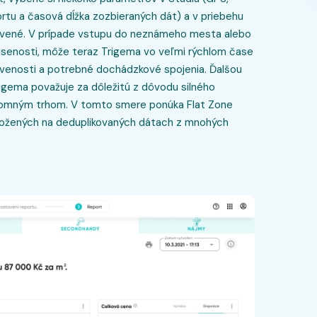
ortu a časová dĺžka zozbieraných dát) a v priebehu
pravené. V prípade vstupu do neznámeho mesta alebo
kúsenosti, môže teraz Trigema vo veľmi rýchlom čase
bavenosti a potrebné dochádzkové spojenia. Ďalšou
rigema považuje za dôležitú z dôvodu silného
ájomným trhom. V tomto smere ponúka Flat Zone
aložených na deduplikovaných dátach z mnohých