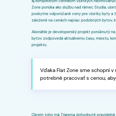
aj komplexným cenníkom všetkých navrhovaných 
Zone ponúka ako službu nad rámec Studia, uše
poskytne odporúčané ceny pre všetky byty a t
založené na cenách najviac podobných bytov, kt
Akonáhle je developerský projekt ponúknutý na
bytov zodpovedá aktuálnemu času, miestu, konk
projektu.
Vďaka Flat Zone sme schopní v r
potrebné pracovať s cenou, aby 
Okrem toho má Trigema dohodnuté pravidelné r