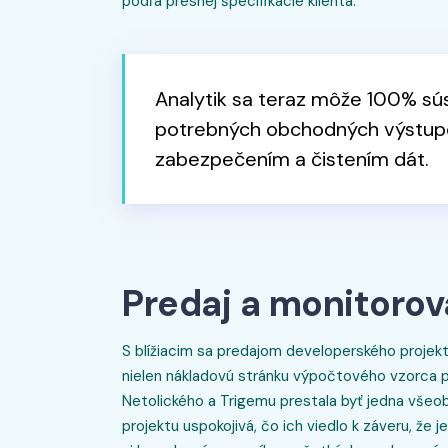
podľa presnej špecifikácie klienta.
Analytik sa teraz môže 100% súst
potrebných obchodných výstupo
zabezpečením a čistením dát.
Predaj a monitorov
S blížiacim sa predajom developerského projekt
nielen nákladovú stránku výpočtového vzorca pr
Netolického a Trigemu prestala byť jedna vše
projektu uspokojivá, čo ich viedlo k záveru, že