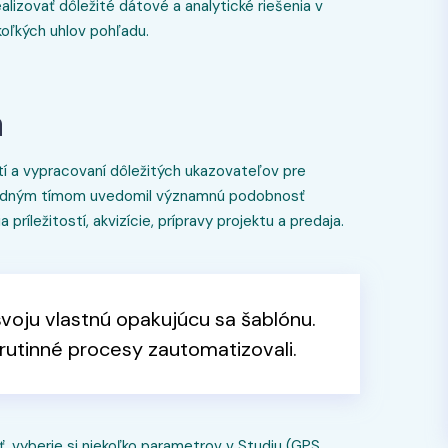
alizovať dôležité dátové a analytické riešenia v
koľkých uhlov pohľadu.
a
tí a vypracovaní dôležitých ukazovateľov pre
chodným tímom uvedomil významnú podobnosť
ríležitostí, akvizície, prípravy projektu a predaja.
voju vlastnú opakujúcu sa šablónu.
 rutinné procesy zautomatizovali.
ť, vyberie si niekoľko parametrov v Studiu (GPS,