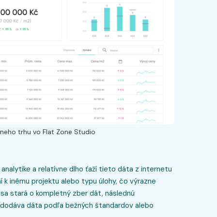
neho trhu vo Flat Zone Studio
nalytike a relatívne dlho ťaží tieto dáta z internetu
ní k inému projektu alebo typu úlohy, čo výrazne
 sa stará o kompletný zber dát, následnú
 a dodáva dáta podľa bežných štandardov alebo