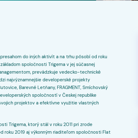
presahom do iných aktivít a na trhu pôsobí od roku
a základom spoločnosti Trigema v jej súčasnej
 managementom, prevádzkuje vedecko-technické
dzi najvýznamnejšie developerské projekty
Butovice, Barevné Letňany, FRAGMENT, Smíchovský
eveloperských spoločností v Českej republike
ojich projektov a efektívne využitie vlastných
sti Trigema, ktorý stál v roku 2011 pri zrode
od roku 2019 aj výkonným riaditeľom spoločnosti Flat