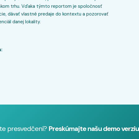
žskom trhu. Vďaka týmto reportom je spoločnosť
cie, dávať vlastné predaje do kontextu a pozorovať
iál danej lokality.
u:
 ste presvedčení?
Preskúmajte našu demo verziu