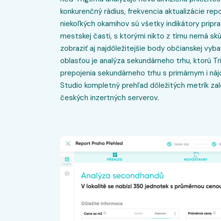
konkurenčný rádius, frekvencia aktualizácie rep
niekoľkých okamihov sú všetky indikátory pri
mestskej časti, s ktorými nikto z tímu nemá s
zobraziť aj najdôležitejšie body občianskej vy
oblasťou je analýza sekundárneho trhu, ktorú T
prepojenia sekundárneho trhu s primárnym i n
Studio kompletný prehľad dôležitých metrík z
českých inzertných serverov.