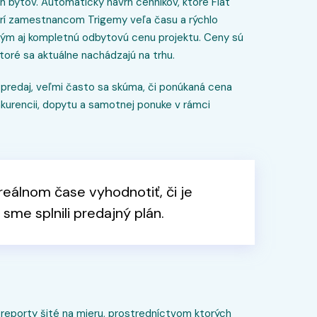
bytov. Automatický návrh cenníkov, ktoré Flat
trí zamestnancom Trigemy veľa času a rýchlo
ým aj kompletnú odbytovú cenu projektu. Ceny sú
oré sa aktuálne nachádzajú na trhu.
 predaj, veľmi často sa skúma, či ponúkaná cena
urencii, dopytu a samotnej ponuke v rámci
eálnom čase vyhodnotiť, či je
sme splnili predajný plán.
eporty šité na mieru, prostredníctvom ktorých