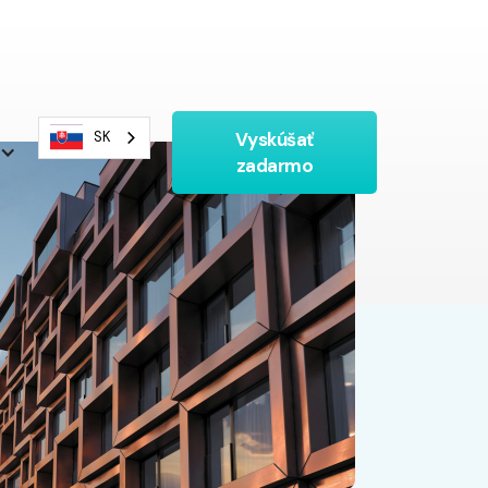
Vyskúšať
SK
zadarmo